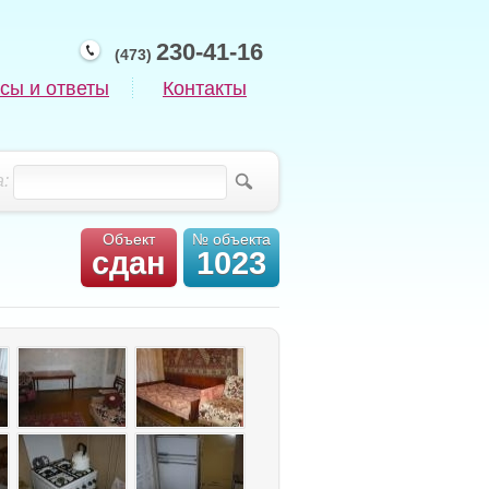
230-41-16
(473)
сы и ответы
Контакты
:
Объект
№ объекта
сдан
1023