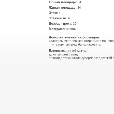
Общая площадь:
54
Жилая площадь:
34
Этаж:
7
Этажность:
9
Возраст дома:
30
Материал:
кирпич
Дополнительная информация:
холодильник,телевизор,стиральная машина
плита,горячая вода,балкон,кровать,
Близлежащие объекты:
до остановки 5 минут
пешком,аптека,школа,супермаркет,детский с