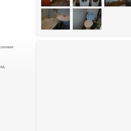
,газовая
ад,