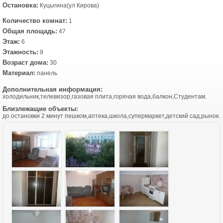
Остановка:
Куцыгина(ул Кирова)
Количество комнат:
1
Общая площадь:
47
Этаж:
6
Этажность:
9
Возраст дома:
30
Материал:
панель
Дополнительная информация:
холодильник,телевизор,газовая плита,горячая вода,балкон,Студентам.
Близлежащие объекты:
до остановки 2 минут пешком,аптека,школа,супермаркет,детский сад,рынок.