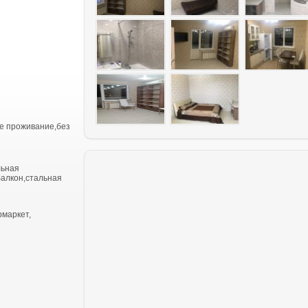
е проживание,без
льная
балкон,стальная
рмаркет,