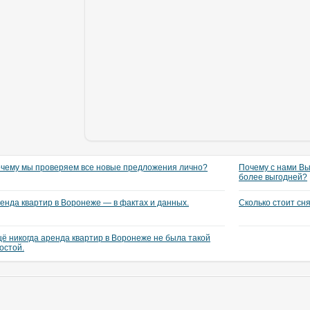
чему мы проверяем все новые предложения лично?
Почему с нами Вы
более выгодней?
енда квартир в Воронеже — в фактах и данных.
Сколько стоит сн
ё никогда аренда квартир в Воронеже не была такой
остой.