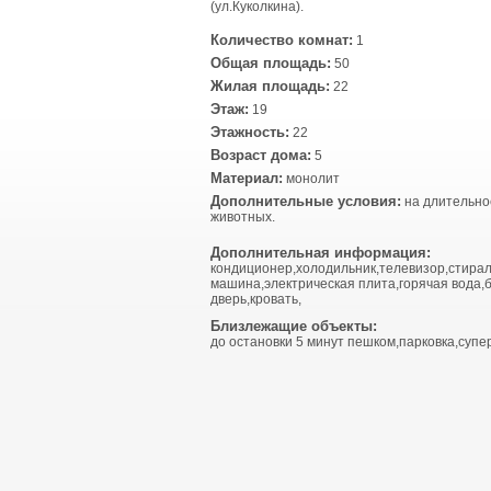
(ул.Куколкина).
Количество комнат:
1
Общая площадь:
50
Жилая площадь:
22
Этаж:
19
Этажность:
22
Возраст дома:
5
Материал:
монолит
Дополнительные условия:
на длительно
животных.
Дополнительная информация:
кондиционер,холодильник,телевизор,стира
машина,электрическая плита,горячая вода,
дверь,кровать,
Близлежащие объекты:
до остановки 5 минут пешком,парковка,супе