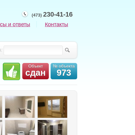
230-41-16
(473)
сы и ответы
Контакты
:
Объект
№ объекта
сдан
973