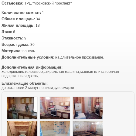
Остановка:
ТРЦ "Московский проспект"
Количество комнат:
1
Общая площадь:
34
Жилая площадь:
18
Этаж:
6
Этажность:
9
Возраст дома:
30
Материал:
панель
Дополнительные условия:
на длительное проживание.
Дополнительная информация:
холодильник,телевизор,стиральная машина,газовая плита,горячая
вода,стальная дверь,
Близлежащие объекты:
до остановки 2 минут пешком,супермаркет,