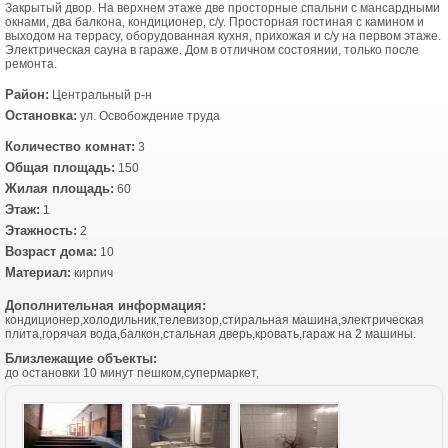
Закрытый двор. На верхнем этаже две просторные спальни с мансардными
окнами, два балкона, кондиционер, с/у. Просторная гостиная с камином и
выходом на террасу, оборудованная кухня, прихожая и с/у на первом этаже.
Электрическая сауна в гараже. Дом в отличном состоянии, только после
ремонта.
Район:
Центральный р-н
Остановка:
ул. Освобождение труда
Количество комнат:
3
Общая площадь:
150
Жилая площадь:
60
Этаж:
1
Этажность:
2
Возраст дома:
10
Материал:
кирпич
Дополнительная информация:
кондиционер,холодильник,телевизор,стиральная машина,электрическая
плита,горячая вода,балкон,стальная дверь,кровать,гараж на 2 машины.
Близлежащие объекты:
до остановки 10 минут пешком,супермаркет,