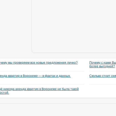
чему мы проверяем все новые предложения лично?
Почему с нами Вы
более выгодней?
енда квартир в Воронеже — в фактах и данных.
Сколько стоит сн
ё никогда аренда квартир в Воронеже не была такой
остой.