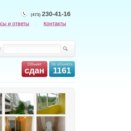
230-41-16
(473)
сы и ответы
Контакты
:
Объект
№ объекта
сдан
1161