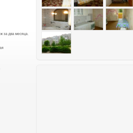
ж за два месяца.
ая
,