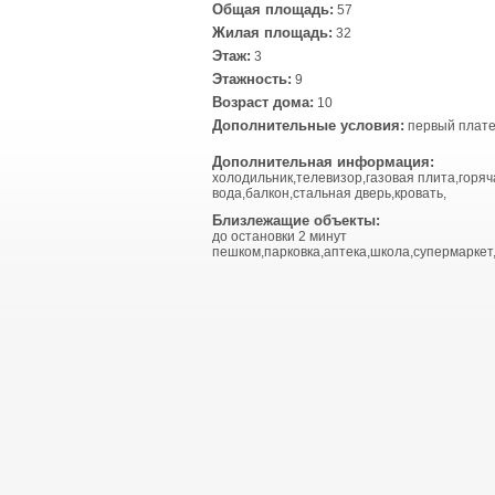
Общая площадь:
57
Жилая площадь:
32
Этаж:
3
Этажность:
9
Возраст дома:
10
Дополнительные условия:
первый плате
Дополнительная информация:
холодильник,телевизор,газовая плита,горяч
вода,балкон,стальная дверь,кровать,
Близлежащие объекты:
до остановки 2 минут
пешком,парковка,аптека,школа,супермаркет