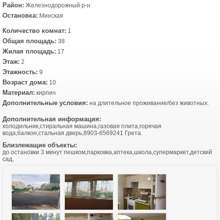
Район:
Железнодорожный р-н
Остановка:
Минская
Количество комнат:
1
Общая площадь:
38
Жилая площадь:
17
Этаж:
2
Этажность:
9
Возраст дома:
10
Материал:
кирпич
Дополнительные условия:
на длительное проживание/без животных.
Дополнительная информация:
холодильник,стиральная машина,газовая плита,горячая
вода,балкон,стальная дверь,8903-6569241 Грета.
Близлежащие объекты:
до остановки 3 минут пешком,парковка,аптека,школа,супермаркет,детский
сад,