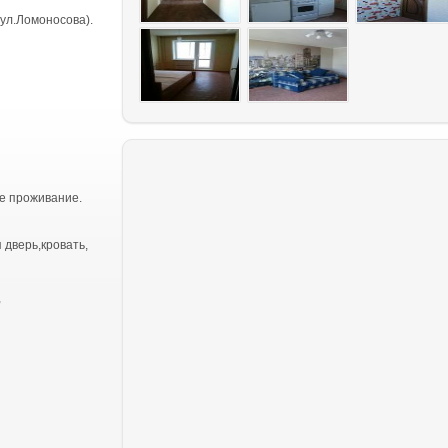
ул.Ломоносова).
е проживание.
 дверь,кровать,
,