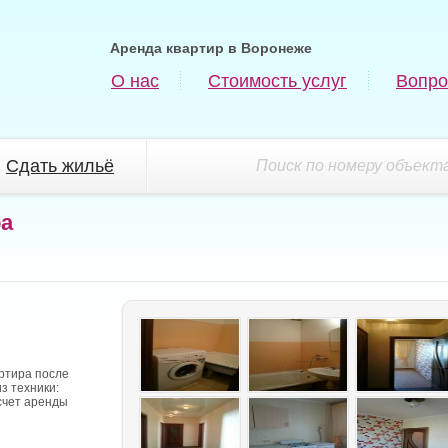
Аренда квартир в Воронеже
О нас
Стоимость услуг
Вопро
Сдать жильё
Поиск по номеру объекта
ра
ртира после
з техники:
счет аренды