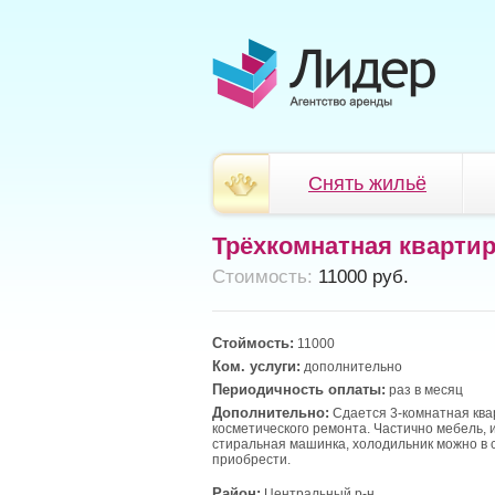
Снять жильё
Трёхкомнатная кварти
Cтоимость:
11000 руб.
Стоймость:
11000
Ком. услуги:
дополнительно
Периодичность оплаты:
раз в месяц
Дополнительно:
Сдается 3-комнатная ква
косметического ремонта. Частично мебель, и
стиральная машинка, холодильник можно в 
приобрести.
Район:
Центральный р-н