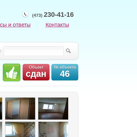
230-41-16
(473)
сы и ответы
Контакты
:
Объект
№ объекта
сдан
46