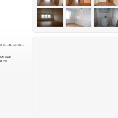
ж за два месяца.
тальная
ловия