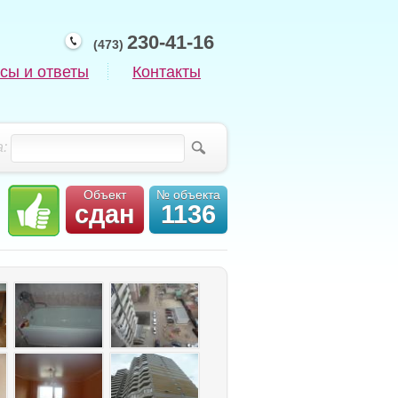
230-41-16
(473)
сы и ответы
Контакты
:
Объект
№ объекта
сдан
1136