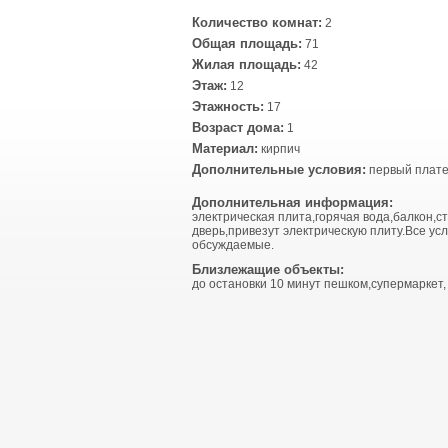
Количество комнат:
2
Общая площадь:
71
Жилая площадь:
42
Этаж:
12
Этажность:
17
Возраст дома:
1
Материал:
кирпич
Дополнительные условия:
первый плате
Дополнительная информация:
электрическая плита,горячая вода,балкон,с
дверь,привезут электрическую плиту.Все ус
обсуждаемые.
Близлежащие объекты:
до остановки 10 минут пешком,супермаркет,