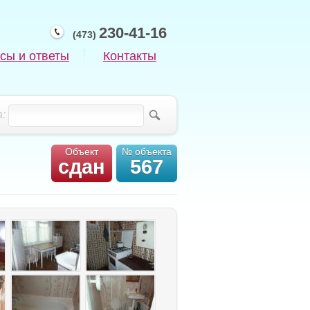
230-41-16
(473)
сы и ответы
Контакты
:
Объект
№ объекта
сдан
567