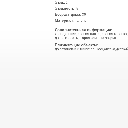
Этаж:
2
Этажность:
5
Возраст дома:
30
Материал:
панель
Дополнительная информация:
холодильник,газовая плита,газовая калонка
дверь,кровать,вторая комната закрыта.
Близлежащие объекты:
до остановки 2 минут пешком,аптека,детский