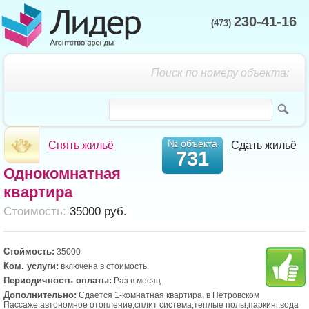
230-41-16
(473)
Поиск по номеру объекта:
№ объекта
Снять жильё
Сдать жильё
731
Однокомнатная
квартира
Cтоимость:
35000 руб.
Стоймость:
35000
Ком. услуги:
включена в стоимость.
Периодичность оплаты:
Раз в месяц
Дополнительно:
Сдается 1-комнатная квартира, в Петровском
Пассаже.автономное отопление,сплит система,теплые полы,паркинг,вода