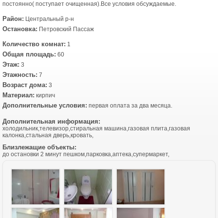
постоянно( поступает очищенная).Все условия обсуждаемые.
Район:
Центральный р-н
Остановка:
Петровский Пассаж
Количество комнат:
1
Общая площадь:
60
Этаж:
3
Этажность:
7
Возраст дома:
3
Материал:
кирпич
Дополнительные условия:
первая оплата за два месяца.
Дополнительная информация:
холодильник,телевизор,стиральная машина,газовая плита,газовая
калонка,стальная дверь,кровать,
Близлежащие объекты:
до остановки 2 минут пешком,парковка,аптека,супермаркет,