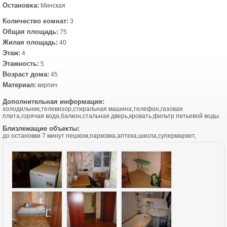
Остановка:
Минская
Количество комнат:
3
Общая площадь:
75
Жилая площадь:
40
Этаж:
4
Этажность:
5
Возраст дома:
45
Материал:
кирпич
Дополнительная информация:
холодильник,телевизор,стиральная машина,телефон,газовая
плита,горячая вода,балкон,стальная дверь,кровать,фильтр питьевой воды.
Близлежащие объекты:
до остановки 7 минут пешком,парковка,аптека,школа,супермаркет,