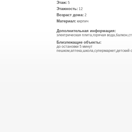
Этаж:
5
Этажность:
12
Возраст дома:
2
Материал:
кирпич
Дополнительная информация:
электрическая плита,горячая вода,балкон,с
Близлежащие объекты:
до остановки 5 минут
пешком,аптека,школа,супермаркет,детский с