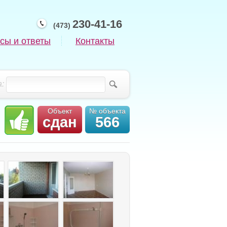
230-41-16
(473)
сы и ответы
Контакты
:
Объект
№ объекта
сдан
566