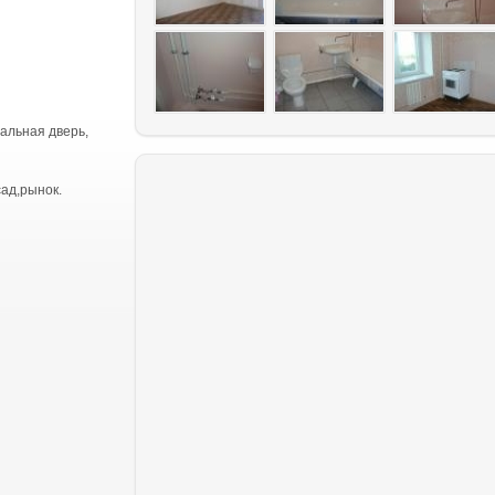
тальная дверь,
ад,рынок.