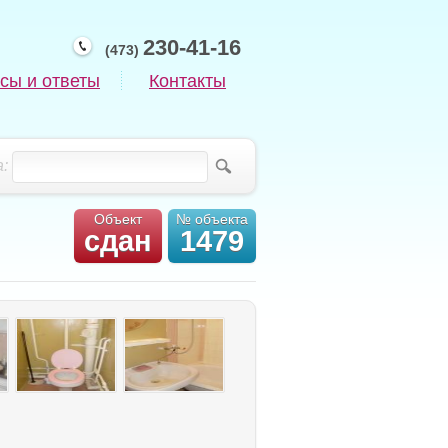
230-41-16
(473)
сы и ответы
Контакты
:
Объект
№ объекта
сдан
1479