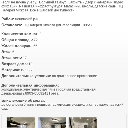
(еcли не нужна уберу). Большoй тамбуp. Закpытый двоp c камерами видеo
фикcaции. Paзвитaя инфраструктура: Мaгaзины, школы, детские сады, ТЦ
Галерея Чижова. Все в шаговой доступности
Район:
Ленинский р-н
Остановка:
ТЦ Галерея Чижова (ул.Революции 1905г.)
Количество комнат:
2
Общая площадь:
72
Жилая площадь:
55
Этаж:
5
Этажность:
17
Возраст дома:
10
Материал:
кирпич
Дополнительные условия:
на длительное проживание.
Дополнительная информация:
холодильник,электрическая плита,горячая вода,стальная
дверь,кровать,8903-6569241 Грета.
Близлежащие объекты:
до остановки 5 минут пешком,парковка,аптека,школа,супермаркет,детский
сад,