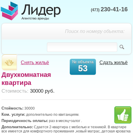
230-41-16
(473)
Поиск по номеру объекта:
№ объекта
Снять жильё
Сдать жильё
53
Двухкомнатная
квартира
Cтоимость:
30000 руб.
Стоймость:
30000
Ком. услуги:
дополнительно по квитанциям.
Периодичность оплаты:
раз в месяц+залог .
Дополнительно:
Сдается 2-квартира с мебелью и техникой. В квартире
все имеется для комфортного проживания ,новый мaтpаc, дeтcкaя кpоваткa