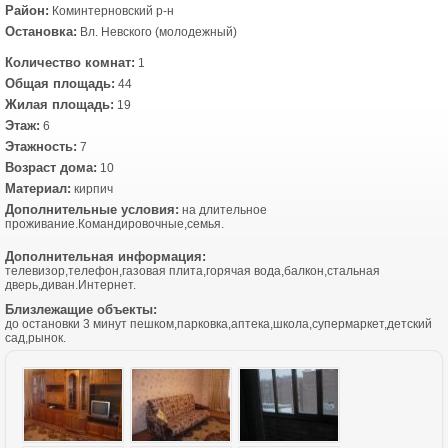
Район:
Коминтерновский р-н
Остановка:
Вл. Невского (молодежный)
Количество комнат:
1
Общая площадь:
44
Жилая площадь:
19
Этаж:
6
Этажность:
7
Возраст дома:
10
Материал:
кирпич
Дополнительные условия:
на длительное
проживание.Командировочные,семья.
Дополнительная информация:
телевизор,телефон,газовая плита,горячая вода,балкон,стальная
дверь,диван.Интернет.
Близлежащие объекты:
до остановки 3 минут пешком,парковка,аптека,школа,супермаркет,детский
сад,рынок.