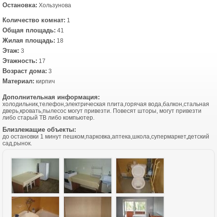
Остановка:
Хользунова
Количество комнат:
1
Общая площадь:
41
Жилая площадь:
18
Этаж:
3
Этажность:
17
Возраст дома:
3
Материал:
кирпич
Дополнительная информация:
холодильник,телефон,электрическая плита,горячая вода,балкон,стальная
дверь,кровать,пылесос могут привезти. Повесят шторы, могут привезти
либо старый ТВ либо компьютер.
Близлежащие объекты:
до остановки 1 минут пешком,парковка,аптека,школа,супермаркет,детский
сад,рынок.