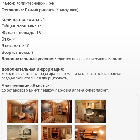
Район:
Коминтерновский р-н
Остановка:
Птичий рынок(ул Хользунова)
Количество комнат:
1
Общая площадь:
37
Жилая площадь:
18
Этаж:
4
Этажность:
10
Возраст дома:
8
Дополнительные условия:
сдается на срок от месяца и больше
Дополнительная информация:
холодильник,телевизор,стиральная машина,газовая плита,горячая
вода,балкон,стальная дверь,кровать,
Близлежащие объекты:
до остановки 5 минут пешком,парковка,аптека,супермаркет,