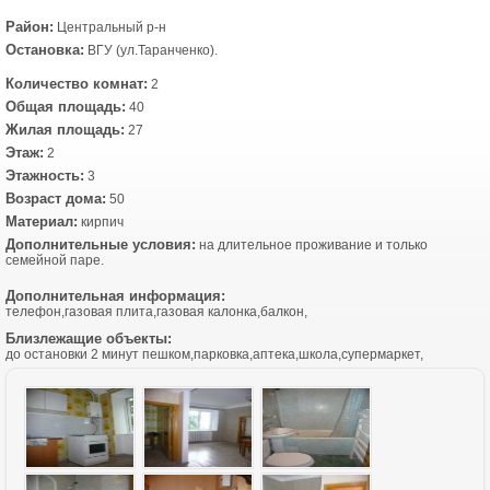
Район:
Центральный р-н
Остановка:
ВГУ (ул.Таранченко).
Количество комнат:
2
Общая площадь:
40
Жилая площадь:
27
Этаж:
2
Этажность:
3
Возраст дома:
50
Материал:
кирпич
Дополнительные условия:
на длительное проживание и только
семейной паре.
Дополнительная информация:
телефон,газовая плита,газовая калонка,балкон,
Близлежащие объекты:
до остановки 2 минут пешком,парковка,аптека,школа,супермаркет,