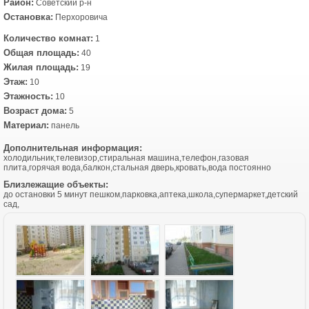
Район:
Советский р-н
Остановка:
Перхоровича
Количество комнат:
1
Общая площадь:
40
Жилая площадь:
19
Этаж:
10
Этажность:
10
Возраст дома:
5
Материал:
панель
Дополнительная информация:
холодильник,телевизор,стиральная машина,телефон,газовая
плита,горячая вода,балкон,стальная дверь,кровать,вода постоянно
Близлежащие объекты:
до остановки 5 минут пешком,парковка,аптека,школа,супермаркет,детский
сад,