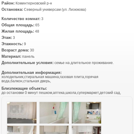
Район:
Коминтерновский р-н
Остановка:
Северный универсам (ул. Лизюкова)
Количество комнат:
3
Общая площадь:
65
Жилая площадь:
48
Этаж:
3
Этажность:
9
Возраст дома:
30
Материал:
панель
Дополнительные условия:
семье на длительное проживание.
Дополнительная информация:
холодильник,стиральная машина,газовая плита,горячая
вода,балкон,стальная дверь,
Близлежащие объекты:
до остановки 0 минут пешком,аптека,школа,супермаркет,детский сад,