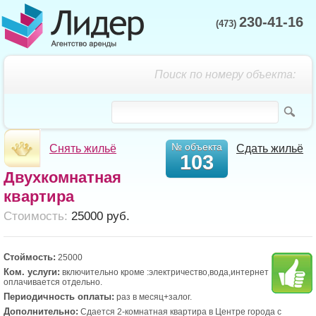
230-41-16
(473)
Поиск по номеру объекта:
№ объекта
Снять жильё
Сдать жильё
103
Двухкомнатная
квартира
Cтоимость:
25000 руб.
Стоймость:
25000
Ком. услуги:
включительно кроме :электричество,вода,интернет
оплачивается отдельно.
Периодичность оплаты:
раз в месяц+залог.
Дополнительно:
Сдается 2-комнатная квартира в Центре города с