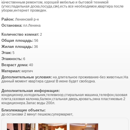
качественным ремонтом, хорошей мебелью и бытовой техникой
(утюг,гладильная доска,посуда,свч),есть все необходимое,квартира после
уборки,интернет проведен.
Район:
Ленинский р-н
Остановка:
пл.Ленина
Количество комнат:
2
Общая площадь:
56
Жилая площадь:
36
Этаж:
5
Этажность:
6
Возраст дома:
40
Материал:
кирпич
Дополнительные условия:
на длительное проживание-без животных.На
данный момент квартира сдана! В июне будет свободна.
Дополнительная информация:
кондиционер,холодильник,телевизор,стиральная машина,телефон,газовая
плита,газовая калонка,балкон,стальная дверь,кровать,окна пластиковые.2
кондиционера.Запас воды 200л.
Близлежащие объекты:
до остановки 2 минут пешком,супермаркет,