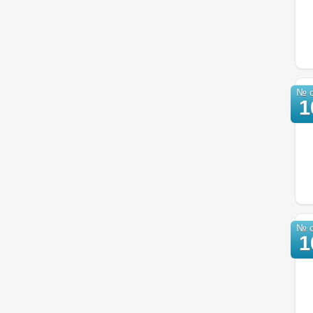
№ о
1
№ о
1