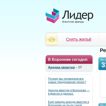
Снять жильё
Ре
В Воронеже сегодня:
№ о
3
Аренда квартир
- 17
Почему мы проверяем все
новые предложения лично?
Аренда квартир в Воронеже —
в фактах и данных.
Ещё никогда аренда квартир в
Воронеже не была такой
№ о