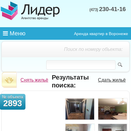
230-41-16
(473)
Меню
Аренда квартир в Воронеже
Поиск по номеру объекта:
Результаты
Снять жильё
Сдать жильё
поиска:
№ объекта
2893