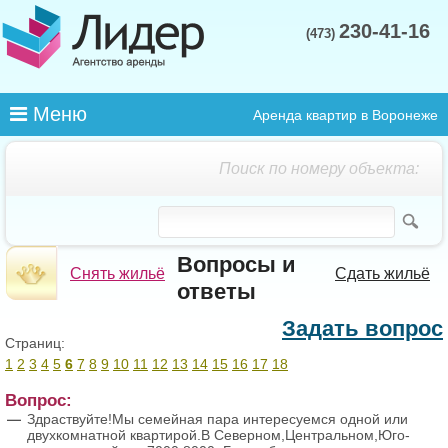
230-41-16
(473)
Меню
Аренда квартир в Воронеже
Поиск по номеру объекта:
Вопросы и
Снять жильё
Сдать жильё
ответы
Задать вопрос
Страниц:
1
2
3
4
5
6
7
8
9
10
11
12
13
14
15
16
17
18
Вопрос:
Здраствуйте!Мы семейная пара интересуемся одной или
двухкомнатной квартирой.В Северном,Центральном,Юго-