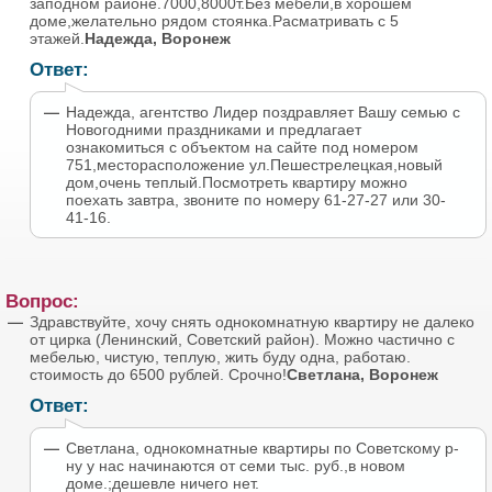
заподном районе.7000,8000т.Без мебели,в хорошем
доме,желательно рядом стоянка.Расматривать с 5
этажей.
Надежда, Воронеж
Ответ:
Надежда, агентство Лидер поздравляет Вашу семью с
Новогодними праздниками и предлагает
ознакомиться с объектом на сайте под номером
751,месторасположение ул.Пешестрелецкая,новый
дом,очень теплый.Посмотреть квартиру можно
поехать завтра, звоните по номеру 61-27-27 или 30-
41-16.
Вопрос:
Здравствуйте, хочу снять однокомнатную квартиру не далеко
от цирка (Ленинский, Советский район). Можно частично с
мебелью, чистую, теплую, жить буду одна, работаю.
стоимость до 6500 рублей. Срочно!
Светлана, Воронеж
Ответ:
Светлана, однокомнатные квартиры по Советскому р-
ну у нас начинаются от семи тыс. руб.,в новом
доме.;дешевле ничего нет.