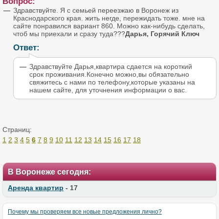
Вопрос:
Здравствуйте. Я с семьей переезжаю в Воронеж из
Краснодарского края. жить негде, пережидать тоже. мне на
сайте понравился вариант 860. Можно как-нибудь сделать,
чтоб мы приехали и сразу туда???
Дарья, Горячий Ключ
Ответ:
Здравствуйте Дарья,квартира сдается на короткий
срок проживания.Конечно можно,вы обязательно
свяжитесь с нами по телефону,которые указаны на
нашем сайте, для уточнения информации о вас.
Страниц:
1
2
3
4
5
6
7
8
9
10
11
12
13
14
15
16
17
18
В Воронеже сегодня:
Аренда квартир
- 17
Почему мы проверяем все новые предложения лично?