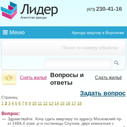
230-41-16
(473)
Меню
Аренда квартир в Воронеже
Поиск по номеру объекта:
Вопросы и
Снять жильё
Сдать жильё
ответы
Задать вопрос
Страниц:
1
2
3
4
5
6
7
8
9
10
11
12
13
14
15
16
17
18
Вопрос:
Здравствуйте. Хочу сдать квартиру по адресу Московский пр-
кт 149А,4 этаж ,р-н гостиницы Спутник, двух комнатная с