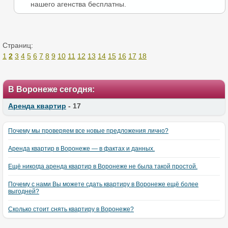
нашего агенства бесплатны.
Страниц:
1
2
3
4
5
6
7
8
9
10
11
12
13
14
15
16
17
18
В Воронеже сегодня:
Аренда квартир
- 17
Почему мы проверяем все новые предложения лично?
Аренда квартир в Воронеже — в фактах и данных.
Ещё никогда аренда квартир в Воронеже не была такой простой.
Почему с нами Вы можете сдать квартиру в Воронеже ещё более
выгодней?
Сколько стоит снять квартиру в Воронеже?