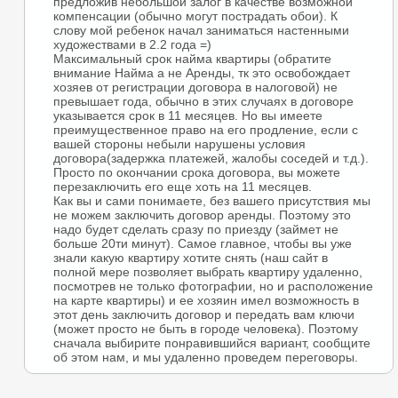
предложив небольшой залог в качестве возможной
компенсации (обычно могут пострадать обои). К
слову мой ребенок начал заниматься настенными
художествами в 2.2 года =)
Максимальный срок найма квартиры (обратите
внимание Найма а не Аренды, тк это освобождает
хозяев от регистрации договора в налоговой) не
превышает года, обычно в этих случаях в договоре
указывается срок в 11 месяцев. Но вы имеете
преимущественное право на его продление, если с
вашей стороны небыли нарушены условия
договора(задержка платежей, жалобы соседей и т.д.).
Просто по окончании срока договора, вы можете
перезаключить его еще хоть на 11 месяцев.
Как вы и сами понимаете, без вашего присутствия мы
не можем заключить договор аренды. Поэтому это
надо будет сделать сразу по приезду (займет не
больше 20ти минут). Самое главное, чтобы вы уже
знали какую квартиру хотите снять (наш сайт в
полной мере позволяет выбрать квартиру удаленно,
посмотрев не только фотографии, но и расположение
на карте квартиры) и ее хозяин имел возможность в
этот день заключить договор и передать вам ключи
(может просто не быть в городе человека). Поэтому
сначала выбирите понравившийся вариант, сообщите
об этом нам, и мы удаленно проведем переговоры.