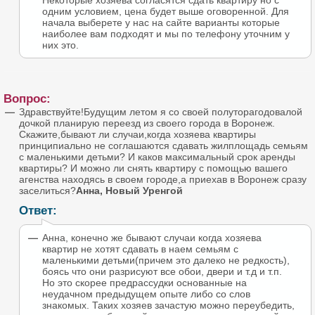
Некоторые хозяева согласятся сдать квартиру но с
одним условием, цена будет выше оговоренной. Для
начала выберете у нас на сайте варианты которые
наиболее вам подходят и мы по телефону уточним у
них это.
Вопрос:
Здравствуйте!Будущим летом я со своей полуторагодовалой
дочкой планирую переезд из своего города в Воронеж.
Скажите,бывают ли случаи,когда хозяева квартиры
принципиально не соглашаются сдавать жилплощадь семьям
с маленькими детьми? И каков максимальный срок аренды
квартиры? И можно ли снять квартиру с помощью вашего
агенства находясь в своем городе,а приехав в Воронеж сразу
заселиться?
Анна, Новый Уренгой
Ответ:
Анна, конечно же бывают случаи когда хозяева
квартир не хотят сдавать в наем семьям с
маленькими детьми(причем это далеко не редкость),
боясь что они разрисуют все обои, двери и т.д и т.п.
Но это скорее предрассудки основанные на
неудачном предыдущем опыте либо со слов
знакомых. Таких хозяев зачастую можно переубедить,