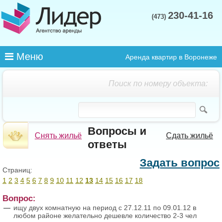
230-41-16
(473)
Меню
Аренда квартир в Воронеже
Поиск по номеру объекта:
Вопросы и
Снять жильё
Сдать жильё
ответы
Задать вопрос
Страниц:
1
2
3
4
5
6
7
8
9
10
11
12
13
14
15
16
17
18
Вопрос:
ищу двух комнатную на период с 27.12.11 по 09.01.12 в
любом районе желательно дешевле количество 2-3 чел