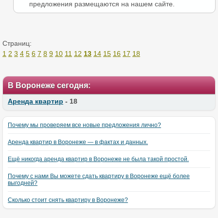
предложения размещаются на нашем сайте.
Страниц:
1
2
3
4
5
6
7
8
9
10
11
12
13
14
15
16
17
18
В Воронеже сегодня:
Аренда квартир
- 18
Почему мы проверяем все новые предложения лично?
Аренда квартир в Воронеже — в фактах и данных.
Ещё никогда аренда квартир в Воронеже не была такой простой.
Почему с нами Вы можете сдать квартиру в Воронеже ещё более
выгодней?
Сколько стоит снять квартиру в Воронеже?